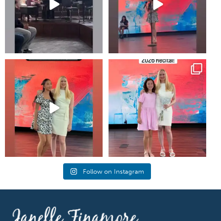
#piano #newportbeachmom
Annual music recital at shepherds
#pianolessons
grove in irvine!
...
5
0
25
1
Follow on Instagram