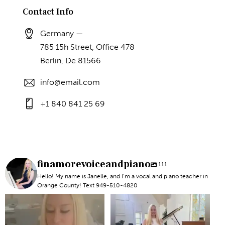
Contact Info
Germany —
785 15h Street, Office 478
Berlin, De 81566
info@email.com
+1 840 841 25 69
finamorevoiceandpiano
111
Hello! My name is Janelle, and I’m a vocal and piano teacher in
Orange County! Text 949-510-4820
#newportbeachmom #piano
#piano #newportbeach
#vocal
#voicelesson
6
0
5
0