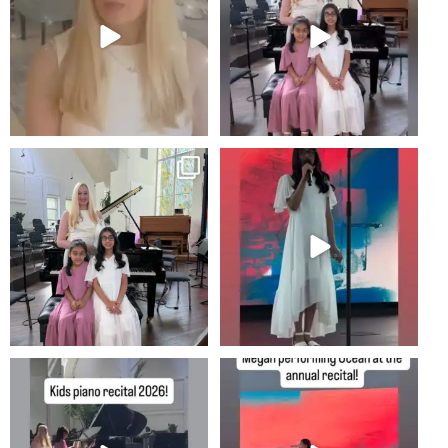
Recital!
2
0
8
0
#newportbeachmom #piano
2
0
10
0