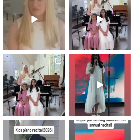
6
0
5
0
Recital!
2
0
8
0
#newportbeachmom #piano
2
0
10
0