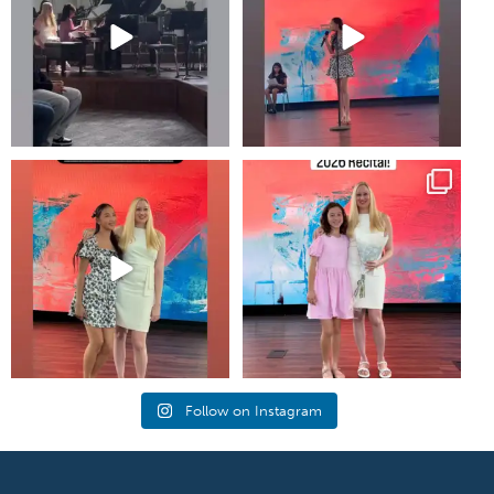
#piano #newportbeachmom
Annual music recital at shepherds
#pianolessons
grove in irvine!
...
5
0
25
1
Follow on Instagram