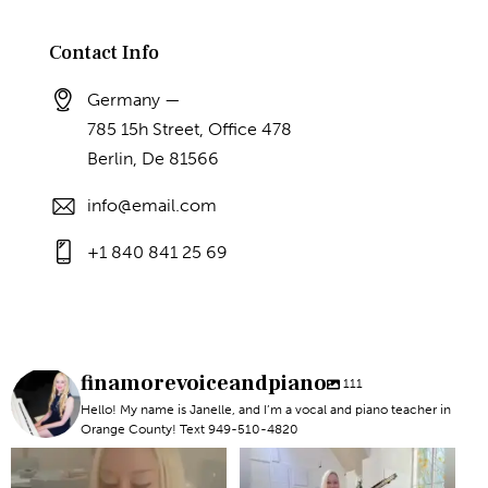
Contact Info
Germany —
785 15h Street, Office 478
Berlin, De 81566
info@email.com
+1 840 841 25 69
finamorevoiceandpiano
111
Hello! My name is Janelle, and I’m a vocal and piano teacher in
Orange County! Text 949-510-4820
#newportbeachmom #piano
#piano #newportbeach
#vocal
#voicelesson